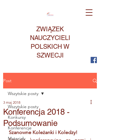
ZWIĄZEK
NAUCZYCIELI
POLSKICH W
SZWECJI
Post
Wszytskie posty
3 maj 2018
Wszytskie posty
Konferencja 2018 -
Konkursy
Podsumowanie
Konferencje
Szanowne Koleżanki i Koledzy!
Materiały
Emocje konferencyjne za nami i 