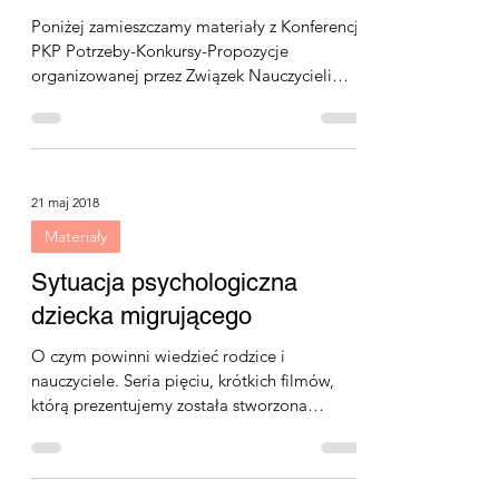
Materiały z Konferencji PKP
Potrzeby-Konkursy-Propozycje
Poniżej zamieszczamy materiały z Konferencji
PKP Potrzeby-Konkursy-Propozycje
organizowanej przez Związek Nauczycieli
Polskich w Szwecji...
21 maj 2018
Materiały
Sytuacja psychologiczna
dziecka migrującego
O czym powinni wiedzieć rodzice i
nauczyciele. Seria pięciu, krótkich filmów,
którą prezentujemy została stworzona
według autorskiego...