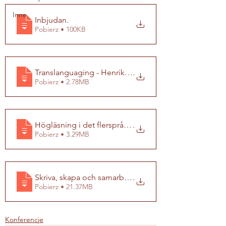
Inne
Inbjudan
.
Pobierz • 100KB
Translanguaging - Henrik Sjöman - lärare Bergsjöskol
.
Pobierz • 2.78MB
Högläsning i det flerspråkiga klassrummet - Anna M
.
Pobierz • 3.29MB
Skriva, skapa och samarbeta digitalt - Cecilia Lind
.
Pobierz • 21.37MB
Konferencje